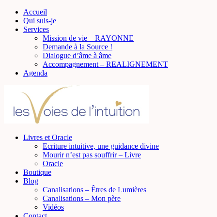
Accueil
Qui suis-je
Services
Mission de vie – RAYONNE
Demande à la Source !
Dialogue d’âme à âme
Accompagnement – REALIGNEMENT
Agenda
Livres et Oracle
Ecriture intuitive, une guidance divine
Mourir n’est pas souffrir – Livre
Oracle
Boutique
Blog
Canalisations – Êtres de Lumières
Canalisations – Mon père
Vidéos
Contact