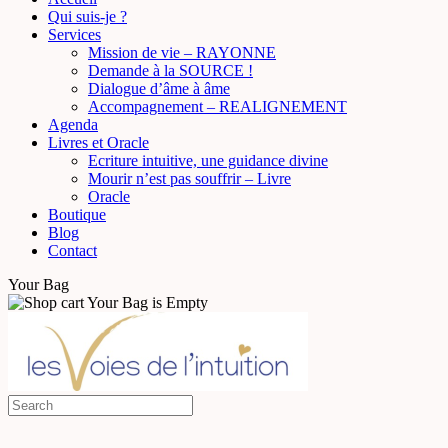
Qui suis-je ?
Services
Mission de vie – RAYONNE
Demande à la SOURCE !
Dialogue d’âme à âme
Accompagnement – REALIGNEMENT
Agenda
Livres et Oracle
Ecriture intuitive, une guidance divine
Mourir n’est pas souffrir – Livre
Oracle
Boutique
Blog
Contact
Your Bag
Your Bag is Empty