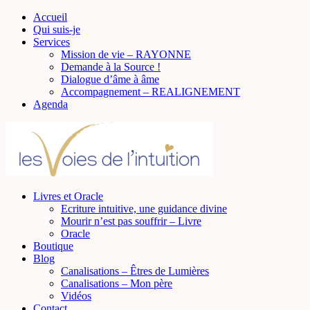
Accueil
Qui suis-je
Services
Mission de vie – RAYONNE
Demande à la Source !
Dialogue d’âme à âme
Accompagnement – REALIGNEMENT
Agenda
Livres et Oracle
Ecriture intuitive, une guidance divine
Mourir n’est pas souffrir – Livre
Oracle
Boutique
Blog
Canalisations – Êtres de Lumières
Canalisations – Mon père
Vidéos
Contact