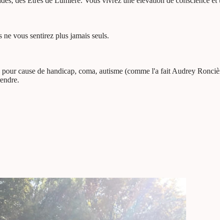
ides, des Etres de Lumière. Vous vivrez une élévation de conscience et
 ne vous sentirez plus jamais seuls.
 pour cause de handicap, coma, autisme (comme l'a fait Audrey Roncière 
endre.