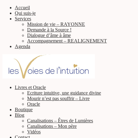
Accueil
Qui suis-je
Services
Mission de vie – RAYONNE
Demande à la Source !
Dialogue d’âme à âme
Accompagnement – REALIGNEMENT
Agenda
Livres et Oracle
Ecriture intuitive, une guidance divine
Mourir n’est pas souffrir – Livre
Oracle
Boutique
Blog
Canalisations – Êtres de Lumières
Canalisations – Mon père
Vidéos
Contact