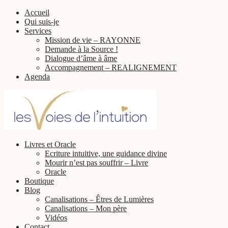
Accueil
Qui suis-je
Services
Mission de vie – RAYONNE
Demande à la Source !
Dialogue d’âme à âme
Accompagnement – REALIGNEMENT
Agenda
Livres et Oracle
Ecriture intuitive, une guidance divine
Mourir n’est pas souffrir – Livre
Oracle
Boutique
Blog
Canalisations – Êtres de Lumières
Canalisations – Mon père
Vidéos
Contact