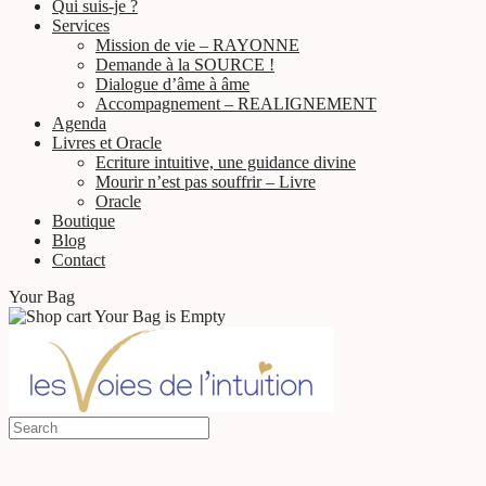
Qui suis-je ?
Services
Mission de vie – RAYONNE
Demande à la SOURCE !
Dialogue d’âme à âme
Accompagnement – REALIGNEMENT
Agenda
Livres et Oracle
Ecriture intuitive, une guidance divine
Mourir n’est pas souffrir – Livre
Oracle
Boutique
Blog
Contact
Your Bag
Your Bag is Empty