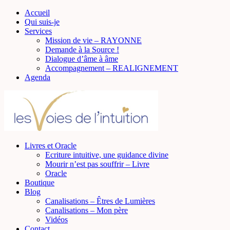
Accueil
Qui suis-je
Services
Mission de vie – RAYONNE
Demande à la Source !
Dialogue d’âme à âme
Accompagnement – REALIGNEMENT
Agenda
Livres et Oracle
Ecriture intuitive, une guidance divine
Mourir n’est pas souffrir – Livre
Oracle
Boutique
Blog
Canalisations – Êtres de Lumières
Canalisations – Mon père
Vidéos
Contact