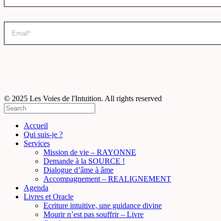
© 2025 Les Voies de l'Intuition. All rights reserved
Accueil
Qui suis-je ?
Services
Mission de vie – RAYONNE
Demande à la SOURCE !
Dialogue d’âme à âme
Accompagnement – REALIGNEMENT
Agenda
Livres et Oracle
Ecriture intuitive, une guidance divine
Mourir n’est pas souffrir – Livre