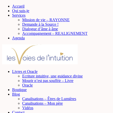
Accueil
Qui suis-je
Services
Mission de vie – RAYONNE
Demande à la Source !
Dialogue d’âme à âme
Accompagnement – REALIGNEMENT
Agenda
Livres et Oracle
Ecriture intuitive, une guidance divine
Mourir n’est pas souffrir – Livre
Oracle
Boutique
Blog
Canalisations – Êtres de Lumières
Canalisations – Mon père
Vidéos
Contact