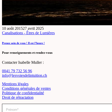
10 août 2015
27 avril 2025
Canalisations - Êtres de Lumières
Prenez soin de vous ! Il est l’heure !
Pour renseignements et rendez-vous
Contacter Isabelle Muller :
0041 79 732 56 96
info@lesvoiesdelintuition.ch
Mentions légales
Conditions générales de ventes
Politique de confidentialité
Droit de rétractation