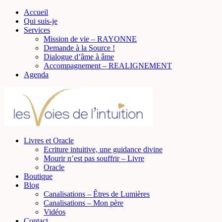
Accueil
Qui suis-je
Services
Mission de vie – RAYONNE
Demande à la Source !
Dialogue d’âme à âme
Accompagnement – REALIGNEMENT
Agenda
Livres et Oracle
Ecriture intuitive, une guidance divine
Mourir n’est pas souffrir – Livre
Oracle
Boutique
Blog
Canalisations – Êtres de Lumières
Canalisations – Mon père
Vidéos
Contact