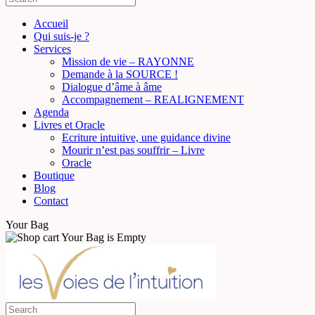
Accueil
Qui suis-je ?
Services
Mission de vie – RAYONNE
Demande à la SOURCE !
Dialogue d’âme à âme
Accompagnement – REALIGNEMENT
Agenda
Livres et Oracle
Ecriture intuitive, une guidance divine
Mourir n’est pas souffrir – Livre
Oracle
Boutique
Blog
Contact
Your Bag
Your Bag is Empty